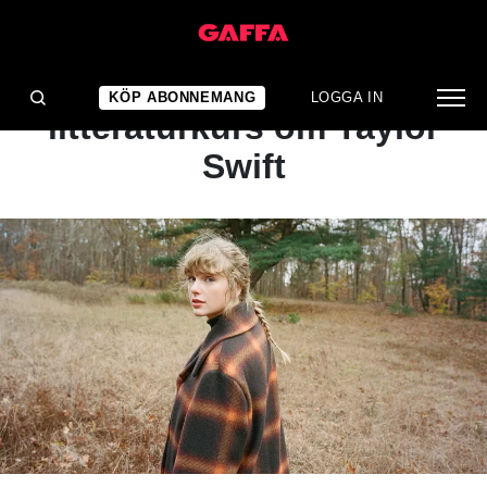
NYHET
Universitet inför
KÖP ABONNEMANG
LOGGA IN
litteraturkurs om Taylor
Swift