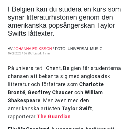
I Belgien kan du studera en kurs som
synar litteraturhistorien genom den
amerikanska popsångerskan Taylor
Swifts låttexter.
AV
JOHANNA ERIKSSON
/ FOTO: UNIVERSAL MUSIC
16.08.2023 / 06:20 /
Lästid: 1 min
På universitet i Ghent, Belgien får studenterna
chansen att bekanta sig med anglosaxisk
litteratur och författare som
Charlotte
Brontë
,
Geoffrey Chaucer
och
William
Shakespeare
. Men även med den
amerikanska artisten
Taylor Swift
,
rapporterar
The Guardian
.