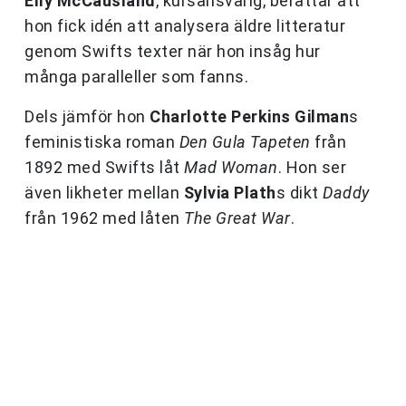
Elly McCausland
, kursansvarig, berättar att
hon fick idén att analysera äldre litteratur
genom Swifts texter när hon insåg hur
många paralleller som fanns.
Dels jämför hon
Charlotte Perkins Gilman
s
feministiska roman
Den Gula Tapeten
från
1892 med Swifts låt
Mad Woman
. Hon ser
även likheter mellan
Sylvia Plath
s dikt
Daddy
från 1962 med låten
The Great War
.