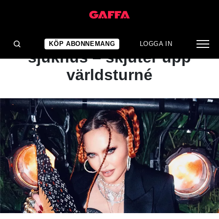
NYHET
Madonna inlagd på
KÖP ABONNEMANG
LOGGA IN
sjukhus – skjuter upp
världsturné