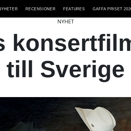
NYHETER
RECENSIONER
FEATURES
GAFFA PRISET 202
NYHET
 konsertfi
till Sverige