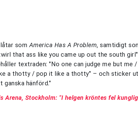
d låtar som
America Has A Problem
, samtidigt so
wirl that ass like you came up out the south girl"
nehåller textraden: "No one can judge me but me /
like a thotty / pop it like a thotty" – och sticker 
kt ganska hänförd."
s Arena, Stockholm: "I helgen kröntes fel kunglig