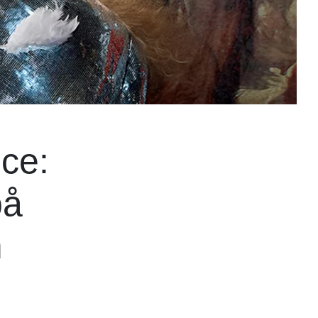
nce:
på
m