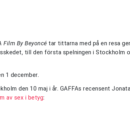
A Film By Beyoncé
tar tittarna med på en resa g
gsskedet, till den första spelningen i Stockholm 
den 1 december.
ockholm den 10 maj i år. GAFFAs recensent Jonat
m av sex i betyg
: