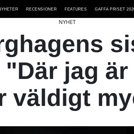
NYHETER
RECENSIONER
FEATURES
GAFFA PRISET 202
NYHET
ghagens sist
 "Där jag ä
r väldigt m