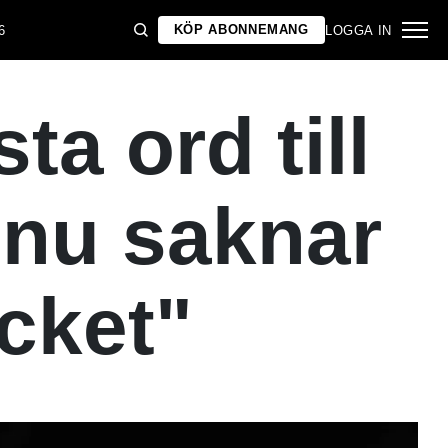
KÖP ABONNEMANG
6
LOGGA IN
a ord till
r nu saknar
ycket"