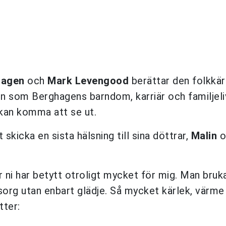
hagen
och
Mark Levengood
berättar den folkkä
en som Berghagens barndom, karriär och familjel
 kan komma att se ut.
icka en sista hälsning till sina döttrar,
Malin
o
ör ni har betytt otroligt mycket för mig. Man bruka
 sorg utan enbart glädje. Så mycket kärlek, värme
tter: