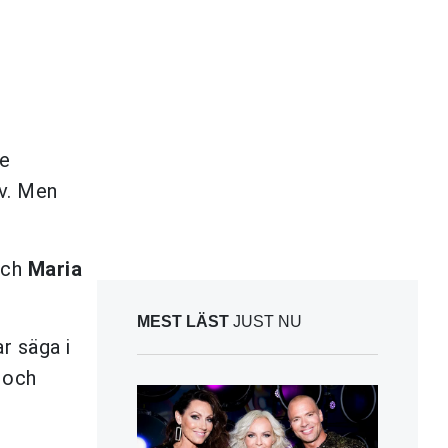
re
iv. Men
ch
Maria
MEST LÄST
JUST NU
r säga i
 och