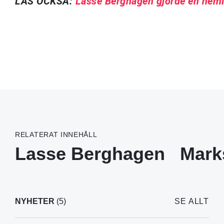
LÄS OCKSÅ:
Lasse Berghagen gjorde en heml
RELATERAT INNEHÅLL
Lasse Berghagen
Mark
NYHETER
(5)
SE ALLT