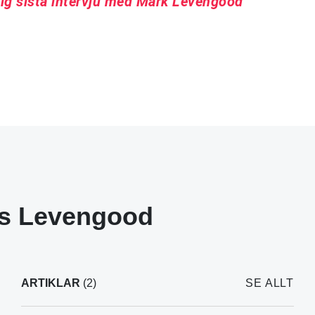
ig sista intervju med Mark Levengood
s Levengood
ARTIKLAR
(2)
SE ALLT