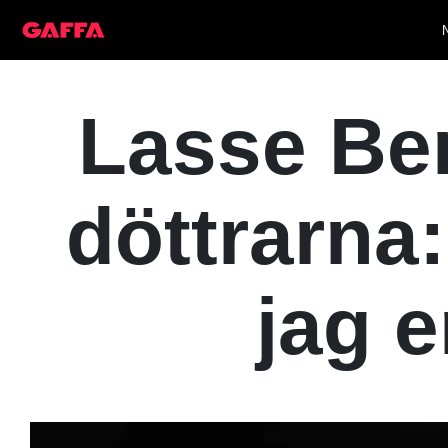
Lasse Ber
döttrarna:
jag e