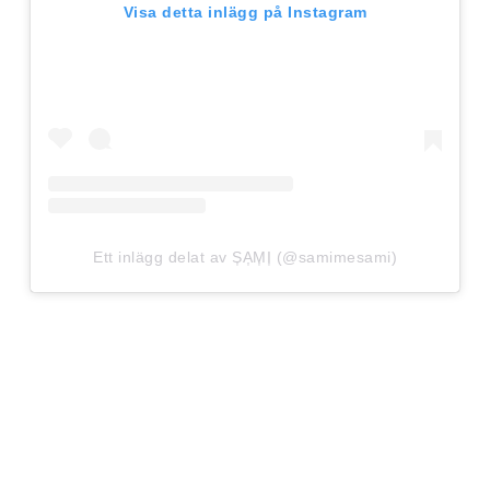
Visa detta inlägg på Instagram
Ett inlägg delat av S͎A͎M͎I͎ (@samimesami)