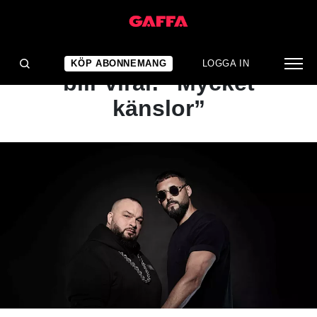
NYHET
Medinas låt mot gängen
KÖP ABONNEMANG
LOGGA IN
blir viral: ”Mycket
känslor”