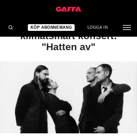
NYHET
The 1975 arrangerar
KÖP ABONNEMANG
LOGGA IN
klimatsmart konsert:
"Hatten av"