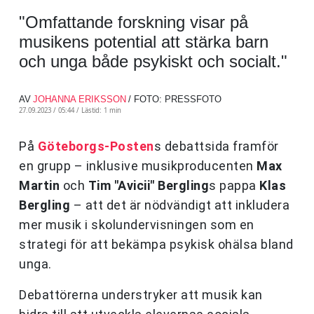
"Omfattande forskning visar på
musikens potential att stärka barn
och unga både psykiskt och socialt."
AV
JOHANNA ERIKSSON
/ FOTO: PRESSFOTO
27.09.2023 / 05:44 /
Lästid: 1 min
På
Göteborgs-Posten
s debattsida framför
en grupp – inklusive musikproducenten
Max
Martin
och
Tim "Avicii" Bergling
s pappa
Klas
Bergling
– att det är nödvändigt att inkludera
mer musik i skolundervisningen som en
strategi för att bekämpa psykisk ohälsa bland
unga.
Debattörerna understryker att musik kan