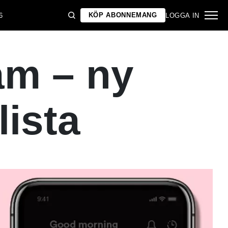
KÖP ABONNEMANG
6
LOGGA IN
am – ny
ista