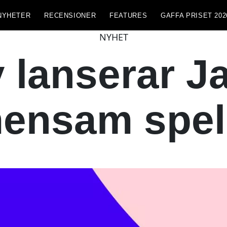
NYHETER
RECENSIONER
FEATURES
GAFFA PRISET 202
NYHET
y lanserar J
ensam spell