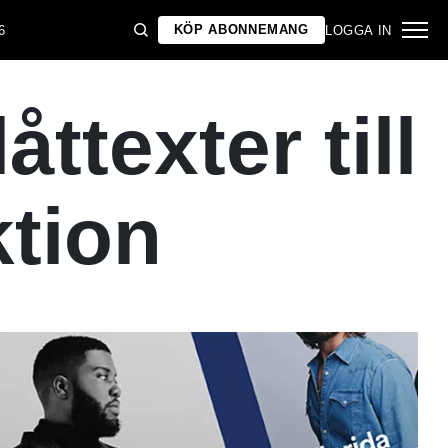
KÖP ABONNEMANG
6
LOGGA IN
åttexter till
tion