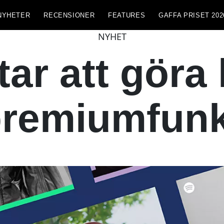
NYHETER
RECENSIONER
FEATURES
GAFFA PRISET 202
NYHET
ar att göra l
premiumfunk