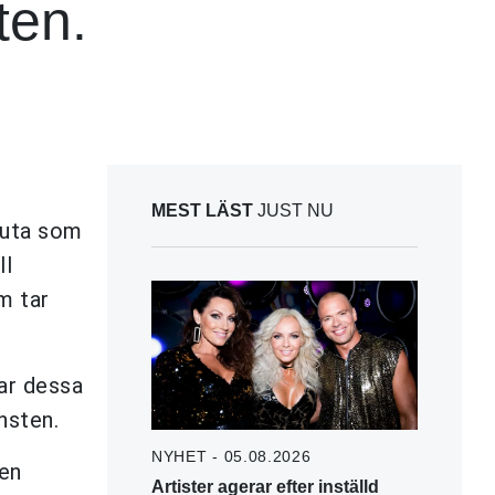
ten.
MEST LÄST
JUST NU
-ruta som
ll
m tar
har dessa
nsten.
NYHET - 05.08.2026
gen
Artister agerar efter inställd