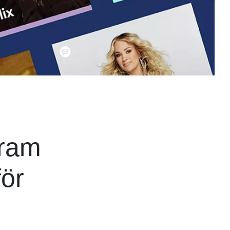
fram
för