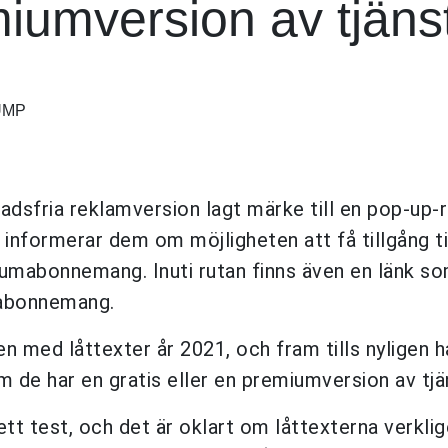
miumversion av tjäns
UMP
nadsfria reklamversion lagt märke till en pop-up
 informerar dem om möjligheten att få tillgång ti
iumabonnemang. Inuti rutan finns även en länk so
t abonnemang.
n med låttexter år 2021, och fram tills nyligen 
om de har en gratis eller en premiumversion av tjä
tt test, och det är oklart om låttexterna verkli