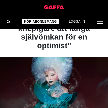
NYHET
VIDEOPREMIÄR: "Det är
KÖP ABONNEMANG
LOGGA IN
knepigare att fånga
självömkan för en
optimist"