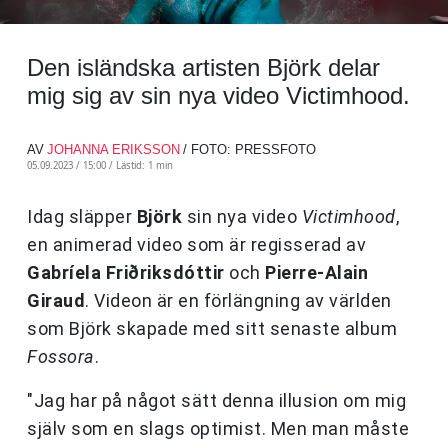
Den isländska artisten Björk delar
mig sig av sin nya video Victimhood.
AV
JOHANNA ERIKSSON
/ FOTO: PRESSFOTO
05.09.2023 / 15:00 /
Lästid: 1 min
Idag släpper
Björk
sin nya video
Victimhood
,
en animerad video som är regisserad av
Gabríela Friðriksdóttir
och
Pierre-Alain
Giraud
. Videon är en förlängning av världen
som Björk skapade med sitt senaste album
Fossora
.
"Jag har på något sätt denna illusion om mig
själv som en slags optimist. Men man måste