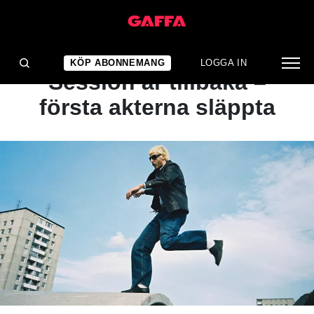
NYHET
Vinterviken Sunset
KÖP ABONNEMANG
LOGGA IN
Session är tillbaka –
första akterna släppta