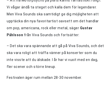
– Att ha Motorpsycho på plats känns fantastiskt roligt.
Vi vågar ändå ta steget och kalla dem för legendarer.
Men Viva Sounds ska samtidigt ge dig möjligheten att
upptäcka din nya favoritartist oavsett om det handlar
om pop, americana, rock eller metal, säger
Gustav
Påhlsson
från Viva Sounds och fortsätter:
– Det ska vara spännande att gå på Viva Sounds, och det
ska vara roligt att träffa vänner på konserter som du
inte visste att du älskade. I år har vi vuxit med en dag,
fler scener och större lineup.
Festivalen äger rum mellan 28-30 november.