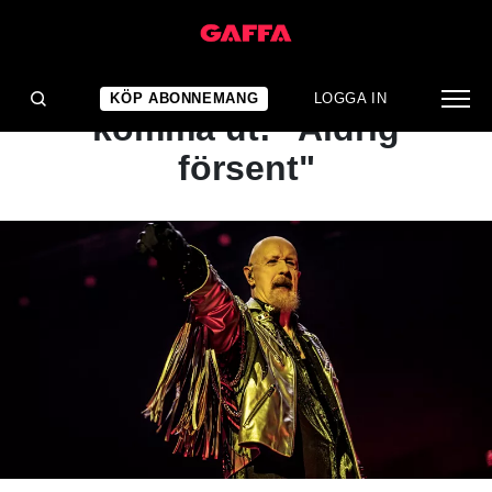
NYHET
Rob Halford om att
KÖP ABONNEMANG
LOGGA IN
komma ut: "Aldrig
försent"