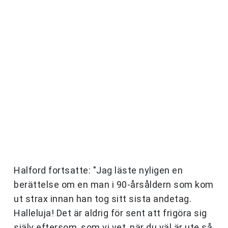
Halford fortsatte: "Jag läste nyligen en
berättelse om en man i 90-årsåldern som kom
ut strax innan han tog sitt sista andetag.
Halleluja! Det är aldrig för sent att frigöra sig
själv eftersom, som vi vet, när du väl är ute så