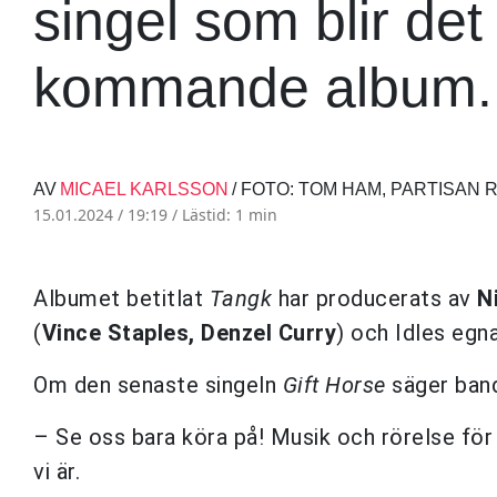
singel som blir det
kommande album.
AV
MICAEL KARLSSON
/ FOTO: TOM HAM, PARTISAN
15.01.2024 / 19:19 /
Lästid: 1 min
Albumet betitlat
Tangk
har producerats av
N
(
Vince Staples, Denzel Curry
) och Idles egna
Om den senaste singeln
Gift Horse
säger ban
– Se oss bara köra på! Musik och rörelse för 
vi är.