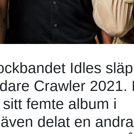
rockbandet Idles slä
gdare Crawler 2021.
sitt femte album i
 även delat en andra