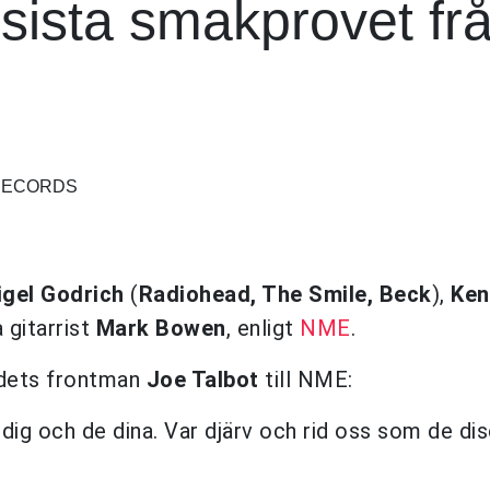
 sista smakprovet fr
 RECORDS
igel Godrich
(
Radiohead, The Smile, Beck
),
Ken
 gitarrist
Mark Bowen
, enligt
NME
.
dets frontman
Joe Talbot
till NME:
dig och de dina. Var djärv och rid oss som de di