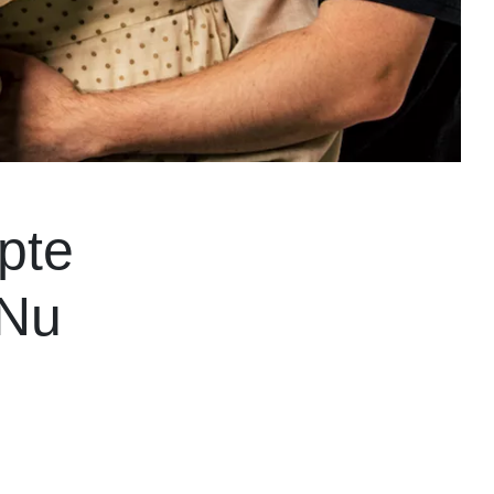
ppte
 Nu