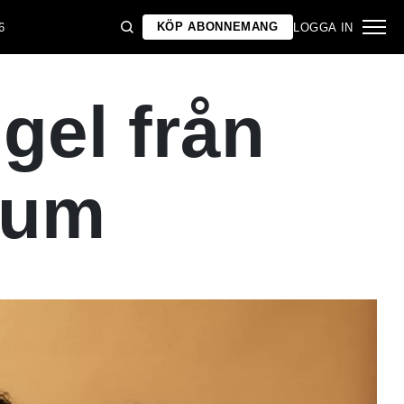
KÖP ABONNEMANG
6
LOGGA IN
gel från
bum