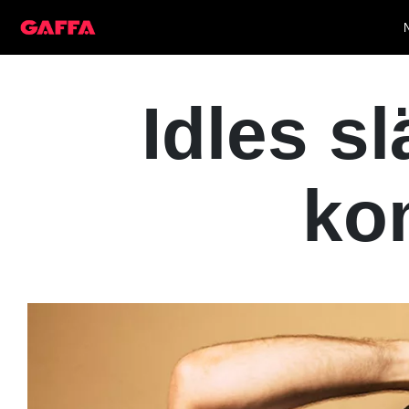
Idles s
ko