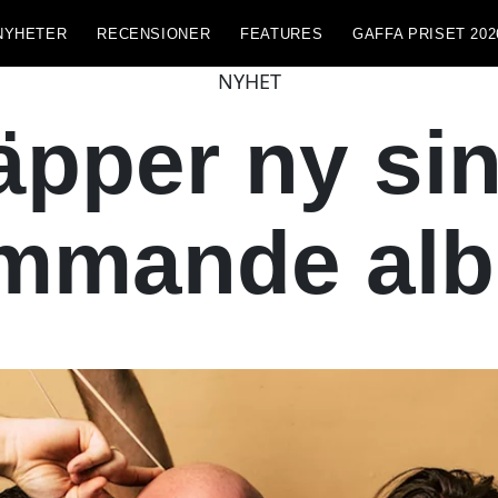
NYHETER
RECENSIONER
FEATURES
GAFFA PRISET 202
NYHET
läpper ny sin
mmande al