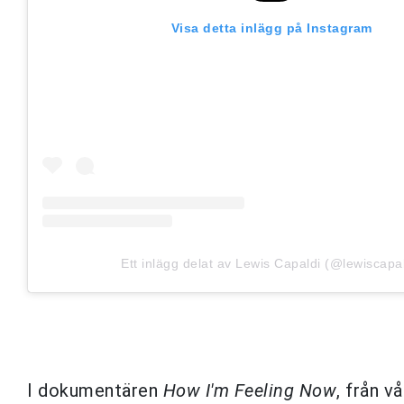
Visa detta inlägg på Instagram
Ett inlägg delat av Lewis Capaldi (@lewiscapal
I dokumentären
How I'm Feeling Now
, från v