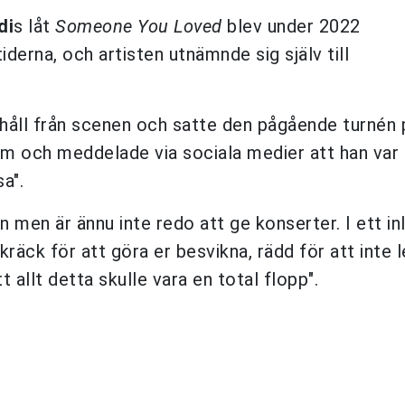
di
s låt
Someone You Loved
blev under 2022
erna, och artisten utnämnde sig själv till
håll från scenen och satte den pågående turnén 
m och meddelade via sociala medier att han var
a".
n men är ännu inte redo att ge konserter. I ett in
skräck för att göra er besvikna, rädd för att inte 
tt allt detta skulle vara en total flopp".