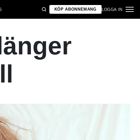
KÖP ABONNEMANG
6
LOGGA IN
länger
ll