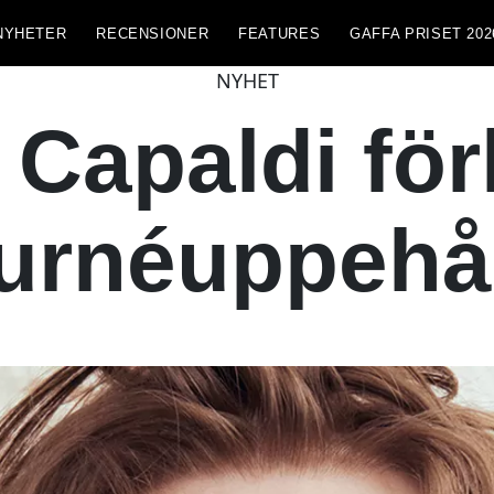
NYHETER
RECENSIONER
FEATURES
GAFFA PRISET 202
NYHET
 Capaldi för
urnéuppehå