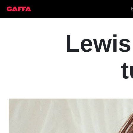
Lewis
t