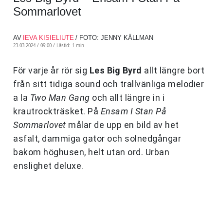
Sommarlovet
AV
IEVA KISIELIUTE
/ FOTO: JENNY KÄLLMAN
23.03.2024 / 09:00 /
Lästid: 1 min
För varje år rör sig
Les Big Byrd
allt längre bort
från sitt tidiga sound och trallvänliga melodier
a la
Two Man Gang
och allt längre in i
krautrockträsket. På
Ensam I Stan På
Sommarlovet
målar de upp en bild av het
asfalt, dammiga gator och solnedgångar
bakom höghusen, helt utan ord. Urban
enslighet deluxe.