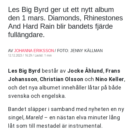
Les Big Byrd ger ut ett nytt album
den 1 mars. Diamonds, Rhinestones
And Hard Rain blir bandets fjärde
fullängdare.
AV
JOHANNA ERIKSSON
/ FOTO: JENNY KÄLLMAN
12.12.2023 / 16:29 /
Lästid: 1 min
Les Big Byrd
består av
Jocke Åhlund
,
Frans
Johansson
,
Christian Olsson
och
Nino Keller
,
och det nya albumet innehåller låtar på både
svenska och engelska.
Bandet släpper i samband med nyheten en ny
singel,
Mareld
– en nästan elva minuter lång
låt som till mestadel är instrumental.