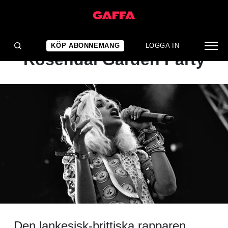
NYHET
Refused och M.I.A till
KÖP ABONNEMANG
LOGGA IN
Rosendal Garden Party
Den lankesisk-brittiska rapparen