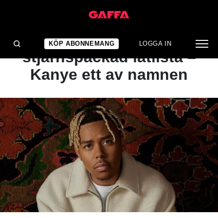
NYHET
Rapparen delar
KÖP ABONNEMANG
LOGGA IN
stjärnspäckad låtlista –
Kanye ett av namnen