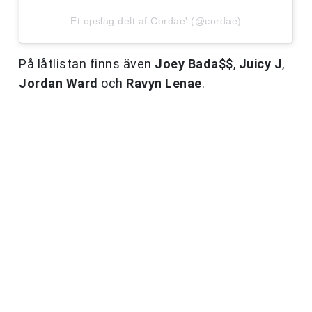
Et opslag delt af Cordae' (@cordae)
På låtlistan finns även
Joey Bada$$
,
Juicy J
,
Jordan Ward
och
Ravyn Lenae
.