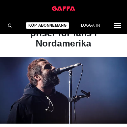
NYHET
Oasis slopar dynamiska
KÖP ABONNEMANG
LOGGA IN
priser för fans i
Nordamerika