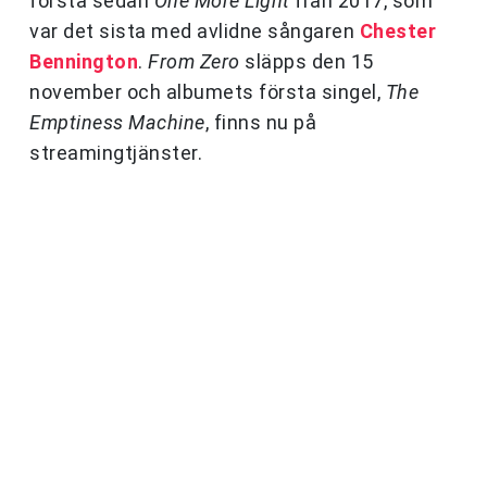
första sedan
One More Light
från 2017, som
var det sista med avlidne sångaren
Chester
Bennington
.
From Zero
släpps den 15
november och albumets första singel,
The
Emptiness Machine
, finns nu på
streamingtjänster.