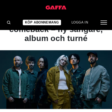
NYHET
Linkin Park gör stor
KÖP ABONNEMANG
LOGGA IN
comeback – ny sångare,
album och turné