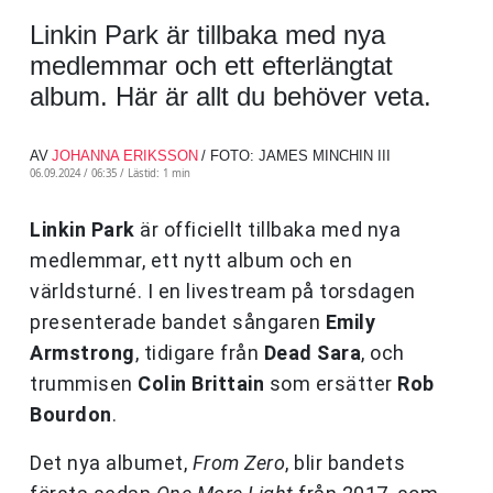
Linkin Park är tillbaka med nya
medlemmar och ett efterlängtat
album. Här är allt du behöver veta.
AV
JOHANNA ERIKSSON
/ FOTO: JAMES MINCHIN III
06.09.2024 / 06:35 /
Lästid: 1 min
Linkin Park
är officiellt tillbaka med nya
medlemmar, ett nytt album och en
världsturné. I en livestream på torsdagen
presenterade bandet sångaren
Emily
Armstrong
, tidigare från
Dead Sara
, och
trummisen
Colin Brittain
som ersätter
Rob
Bourdon
.
Det nya albumet,
From Zero
, blir bandets