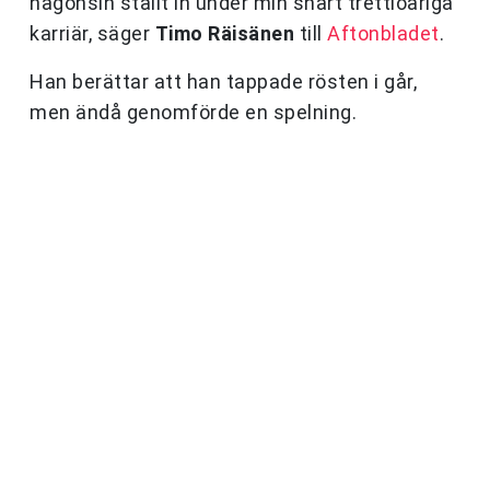
någonsin ställt in under min snart trettioåriga
karriär, säger
Timo Räisänen
till
Aftonbladet
.
Han berättar att han tappade rösten i går,
men ändå genomförde en spelning.