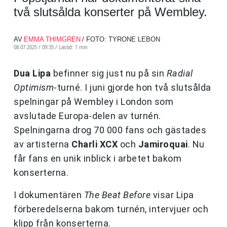
två slutsålda konserter på Wembley.
AV
EMMA THIMGREN
/ FOTO: TYRONE LEBON
08.07.2025 / 09:35 /
Lästid: 1 min
Dua Lipa
befinner sig just nu på sin
Radial
Optimism
-turné. I juni gjorde hon två slutsålda
spelningar på Wembley i London som
avslutade Europa-delen av turnén.
Spelningarna drog 70 000 fans och gästades
av artisterna
Charli XCX
och
Jamiroquai
. Nu
får fans en unik inblick i arbetet bakom
konserterna.
I dokumentären
The Beat Before
visar Lipa
förberedelserna bakom turnén, intervjuer och
klipp från konserterna.