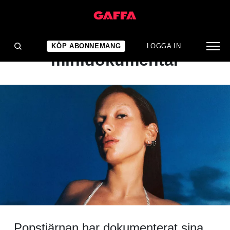
NYHET
Dua Lipa släpper
KÖP ABONNEMANG
LOGGA IN
minidokumentär
Popstjärnan har dokumenterat sina