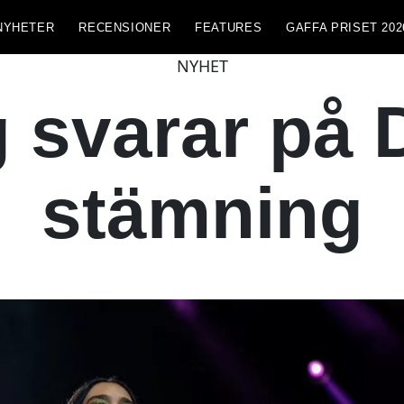
NYHETER
RECENSIONER
FEATURES
GAFFA PRISET 202
NYHET
svarar på 
stämning