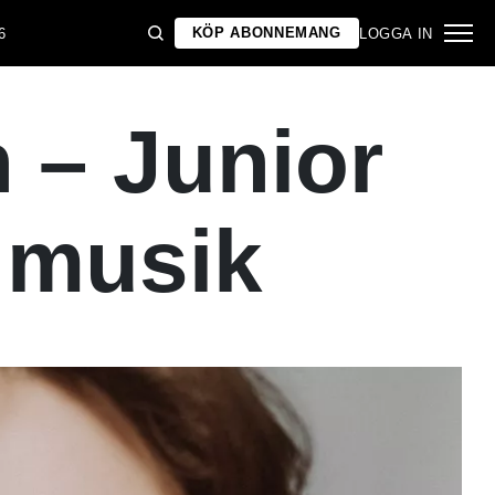
KÖP ABONNEMANG
6
LOGGA IN
n – Junior
y musik