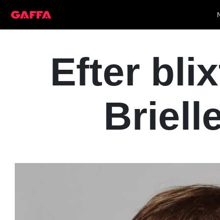
Efter bli
Briell