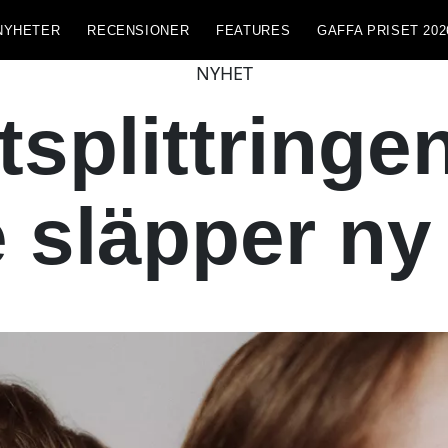
NYHETER
RECENSIONER
FEATURES
GAFFA PRISET 202
NYHET
xtsplittringe
e släpper n