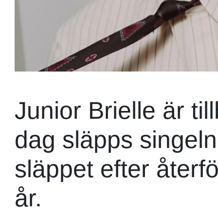
Junior Brielle är t
dag släpps singeln
släppet efter återf
år.