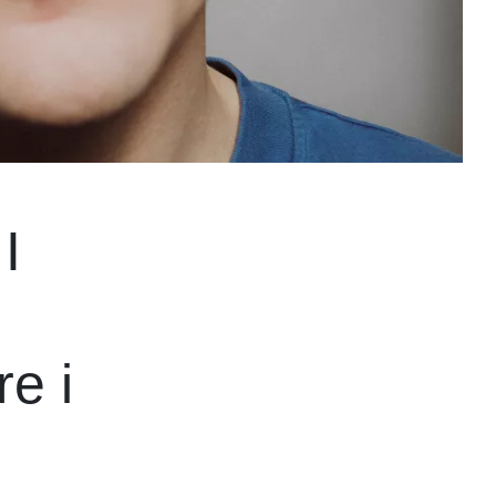
I
re i