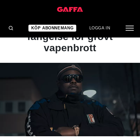
NYHET
Dree Low döms till
KÖP ABONNEMANG
LOGGA IN
fängelse för grovt
vapenbrott