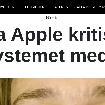
NYHETER
RECENSIONER
FEATURES
GAFFA PRISET 202
NYHET
 Apple krit
ystemet med