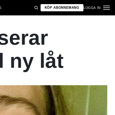
KÖP ABONNEMANG
6
LOGGA IN
iserar
 ny låt