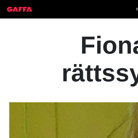
Fiona
rättss