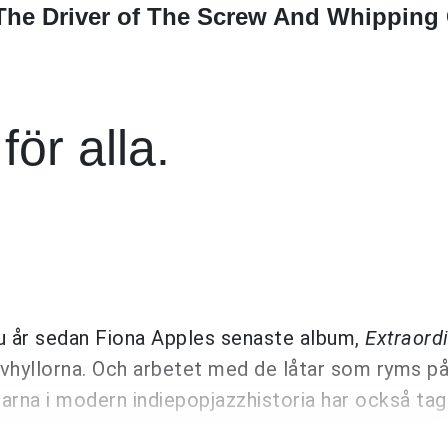
 The Driver of The Screw And Whipping
för alla.
ju år sedan Fiona Apples senaste album,
Extraord
kivhyllorna. Och arbetet med de låtar som ryms p
arna i modern indiepopjazzhistoria har också tag