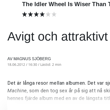
The Idler Wheel Is Wiser Than
Avigt och attraktivt 
AV MAGNUS SJÖBERG
18.06.2012 / 16:30 /
Lästid: 2 min
Det är långa resor mellan albumen. Det var s
Machine
, som den tog sex år på sig att nå s
hennes fjärde album med en av de längsta titl