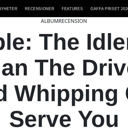
NYHETER
RECENSIONER
FEATURES
GAFFA PRISET 202
ALBUMRECENSION
le: The Idle
an The Driv
 Whipping 
Serve You