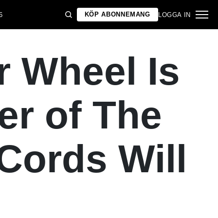
KÖP ABONNEMANG
6
LOGGA IN
r Wheel Is
er of The
Cords Will