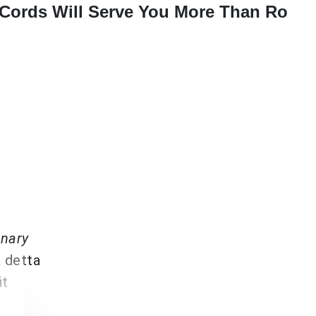
 Cords Will Serve You More Than Ro
inary
å detta
it