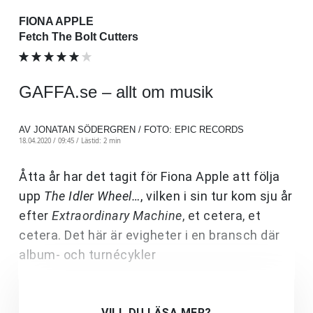
FIONA APPLE
Fetch The Bolt Cutters
GAFFA.se – allt om musik
AV JONATAN SÖDERGREN / FOTO: EPIC RECORDS
18.04.2020 / 09:45 /
Lästid: 2 min
Åtta år har det tagit för Fiona Apple att följa
upp
The Idler Wheel…
, vilken i sin tur kom sju år
efter
Extraordinary Machine
, et cetera, et
cetera. Det här är evigheter i en bransch där
album- och turnécykler
VILL DU LÄSA MER?