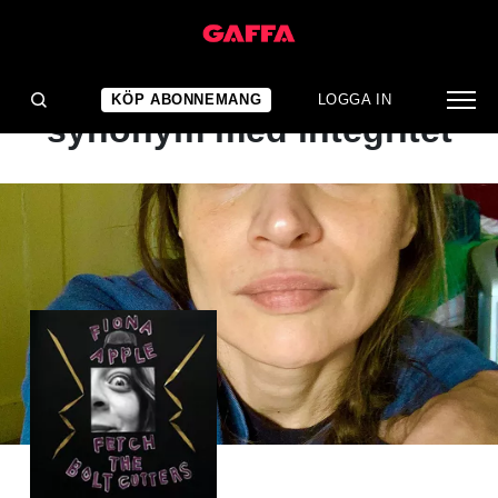
ALBUMRECENSION
Mer eller mindre
KÖP ABONNEMANG
LOGGA IN
synonym med integritet