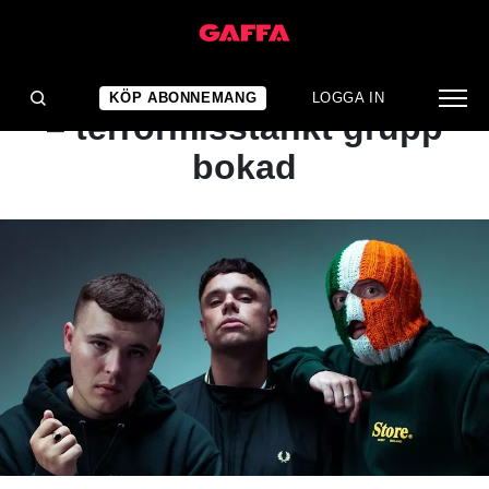
NYHET
Kritik mot svensk festival
KÖP ABONNEMANG
LOGGA IN
– terrormisstänkt grupp
bokad