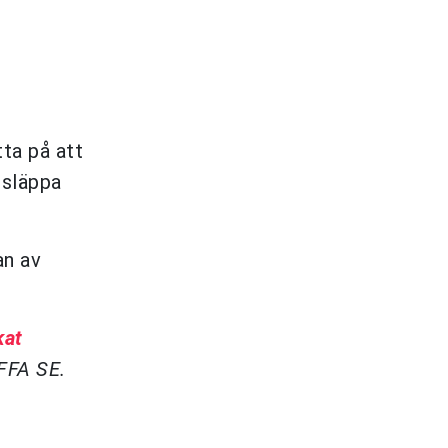
tta på att
 släppa
an av
kat
FFA SE.