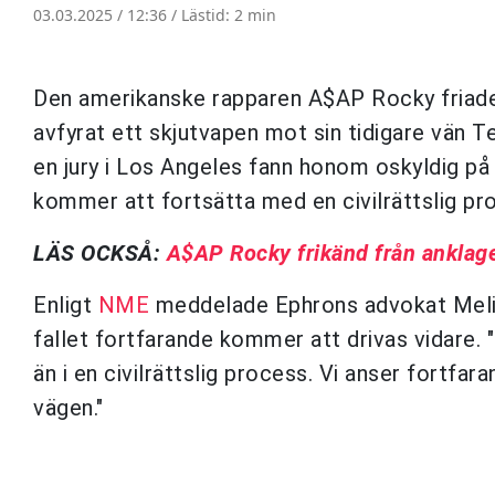
03.03.2025 / 12:36 /
Lästid: 2 min
Den amerikanske rapparen A$AP Rocky friades 
avfyrat ett skjutvapen mot sin tidigare vän T
en jury i Los Angeles fann honom oskyldig på 
kommer att fortsätta med en civilrättslig p
LÄS OCKSÅ:
A$AP Rocky frikänd från anklag
Enligt
NME
meddelade Ephrons advokat Meliss
fallet fortfarande kommer att drivas vidare. 
än i en civilrättslig process. Vi anser fortfara
vägen."