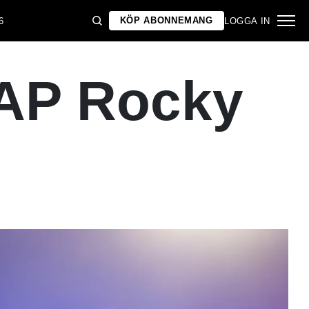
KÖP ABONNEMANG
6
LOGGA IN
AP Rocky