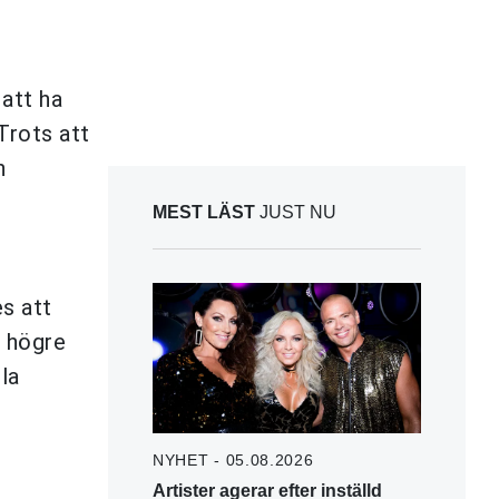
att ha
Trots att
n
MEST LÄST
JUST NU
s att
t högre
ela
NYHET - 05.08.2026
Artister agerar efter inställd