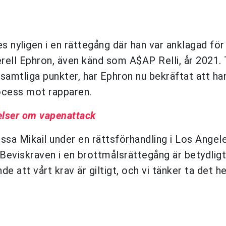
nyligen i en rättegång där han var anklagad för 
erell Ephron, även känd som A$AP Relli, år 2021. 
samtliga punkter, har Ephron nu bekräftat att ha
rocess mot rapparen.
elser om vapenattack
a Mikail under en rättsförhandling i Los Angele
"Beviskraven i en brottmålsrättegång är betydlig
nde att vårt krav är giltigt, och vi tänker ta det h