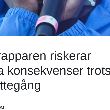
apparen riskerar
ga konsekvenser trot
ättegång
ØM