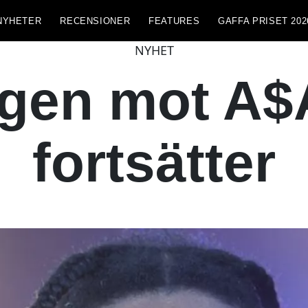
NYHETER
RECENSIONER
FEATURES
GAFFA PRISET 202
NYHET
ngen mot A$
fortsätter