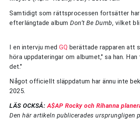
Samtidigt som rättsprocessen fortsätter ha
efterlängtade album
Don’t Be Dumb
, vilket 
I en intervju med
GQ
berättade rapparen att ski
höra uppdateringar om albumet," sa han. Han ti
det."
Något officiellt släppdatum har ännu inte be
2025.
LÄS OCKSÅ:
A$AP Rocky och Rihanna planerar
Den här artikeln publicerades ursprungligen 