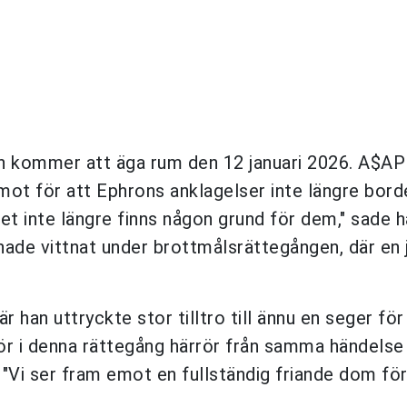
en kommer att äga rum den 12 januari 2026. A$A
t för att Ephrons anklagelser inte längre bord
et inte längre finns någon grund för dem," sade 
ade vittnat under brottmålsrättegången, där en 
där han uttryckte stor tilltro till ännu en seger för
för i denna rättegång härrör från samma händels
n: "Vi ser fram emot en fullständig friande dom för