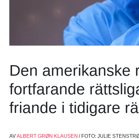
Den amerikanske r
fortfarande rättsli
friande i tidigare r
AV
ALBERT GRØN KLAUSEN
/ FOTO: JULIE STENSTR