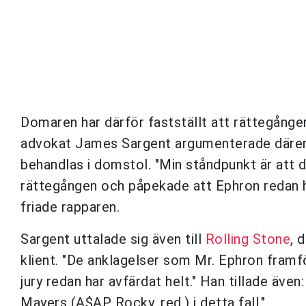
Domaren har därför fastställt att rättegång
advokat James Sargent argumenterade däremo
behandlas i domstol. "Min ståndpunkt är att d
rättegången och påpekade att Ephron redan h
friade rapparen.
Sargent uttalade sig även till
Rolling Stone
, 
klient. "De anklagelser som Mr. Ephron fram
jury redan har avfärdat helt." Han tillade äve
Mayers (A$AP Rocky, red.) i detta fall."