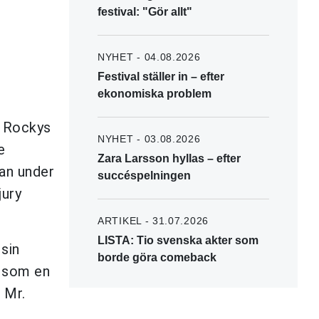
festival: "Gör allt"
NYHET - 04.08.2026
Festival ställer in – efter
ekonomiska problem
P Rockys
NYHET - 03.08.2026
e
Zara Larsson hyllas – efter
han under
succéspelningen
jury
ARTIKEL - 31.07.2026
LISTA: Tio svenska akter som
 sin
borde göra comeback
e som en
 Mr.