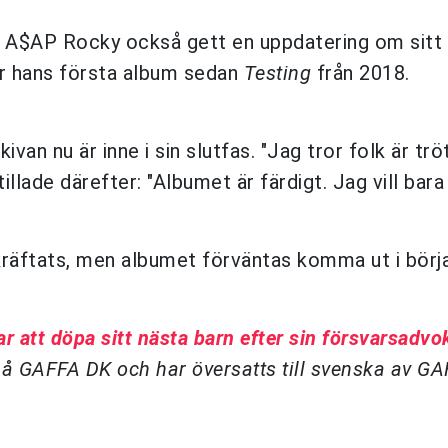
r A$AP Rocky också gett en uppdatering om sitt
blir hans första album sedan
Testing
från 2018.
van nu är inne i sin slutfas. "Jag tror folk är trö
llade därefter: "Albumet är färdigt. Jag vill bara
kräftats, men albumet förväntas komma ut i börj
 att döpa sitt nästa barn efter sin försvarsadvo
på GAFFA DK och har översatts till svenska av GA