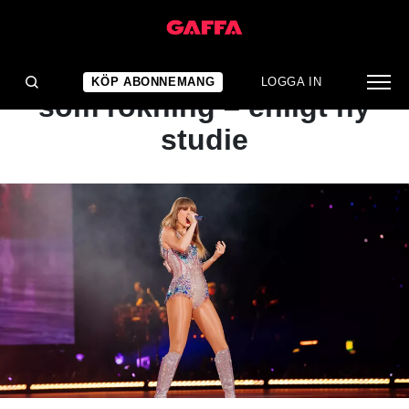
NYHET
Kändisskap lika farligt
KÖP ABONNEMANG
LOGGA IN
som rökning – enligt ny
studie