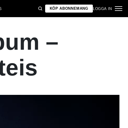
KÖP ABONNEMANG
6
LOGGA IN
lbum –
teis