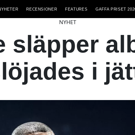
NYHETER
RECENSIONER
FEATURES
GAFFA PRISET 202
NYHET
 släpper a
löjades i jät