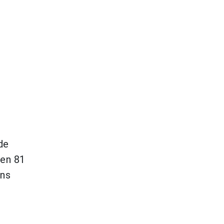
de
sen 81
ens