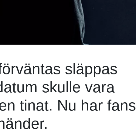
förväntas släppas
 datum skulle vara
isen tinat. Nu har fan
 händer.