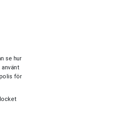
n se hur
r använt
polis för
blocket