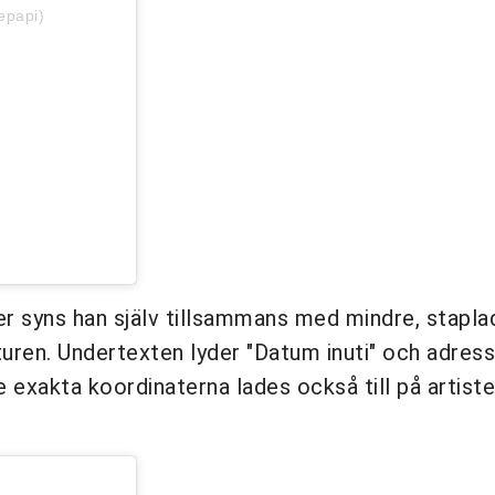
epapi)
dier syns han själv tillsammans med mindre, stapla
turen. Undertexten lyder "Datum inuti" och adres
exakta koordinaterna lades också till på artist