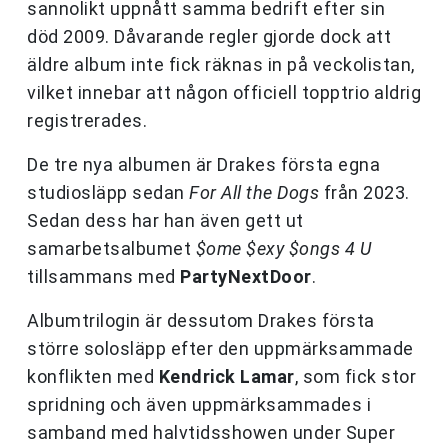
sannolikt uppnått samma bedrift efter sin
död 2009. Dåvarande regler gjorde dock att
äldre album inte fick räknas in på veckolistan,
vilket innebar att någon officiell topptrio aldrig
registrerades.
De tre nya albumen är Drakes första egna
studiosläpp sedan
For All the Dogs
från 2023.
Sedan dess har han även gett ut
samarbetsalbumet
$ome $exy $ongs 4 U
tillsammans med
PartyNextDoor
.
Albumtrilogin är dessutom Drakes första
större solosläpp efter den uppmärksammade
konflikten med
Kendrick Lamar
, som fick stor
spridning och även uppmärksammades i
samband med halvtidsshowen under Super