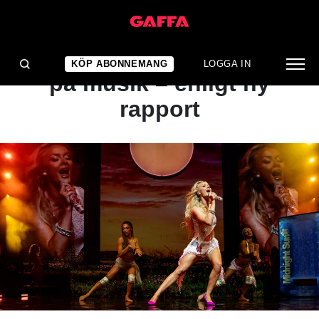
NYHET
Så lyssnar svenskarna
KÖP ABONNEMANG
LOGGA IN
på musik – enligt ny
rapport