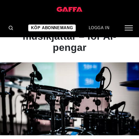
NYHET
Fackförbund stämmer
KÖP ABONNEMANG
LOGGA IN
musikjättar – för AI-
pengar