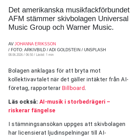
Det amerikanska musikfackförbundet
AFM stämmer skivbolagen Universal
Music Group och Warner Music.
AV
JOHANNA ERIKSSON
/ FOTO: ARKIVBILD / ADI GOLDSTEIN / UNSPLASH
08.06.2026 / 06:50 /
Lästid: 1 min
Bolagen anklagas för att bryta mot
kollektivavtalet när det gäller intäkter från AI-
företag, rapporterar
Billboard
.
Läs också:
AI-musik i storbedrägeri –
riskerar fängelse
I stämningsansökan uppges att skivbolagen
har licensierat ljudinspelningar till AI-