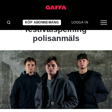
NYHET
Roc Boyz
KÖP ABONNEMANG
LOGGA IN
festivalspelning
polisanmäls