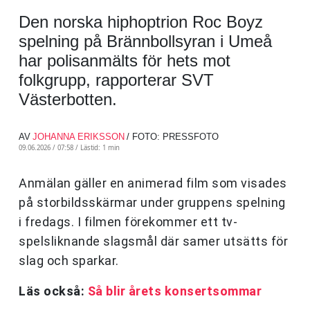
Den norska hiphoptrion Roc Boyz
spelning på Brännbollsyran i Umeå
har polisanmälts för hets mot
folkgrupp, rapporterar SVT
Västerbotten.
AV
JOHANNA ERIKSSON
/ FOTO: PRESSFOTO
09.06.2026 / 07:58 /
Lästid: 1 min
Anmälan gäller en animerad film som visades
på storbildsskärmar under gruppens spelning
i fredags. I filmen förekommer ett tv-
spelsliknande slagsmål där samer utsätts för
slag och sparkar.
Läs också:
Så blir årets konsertsommar