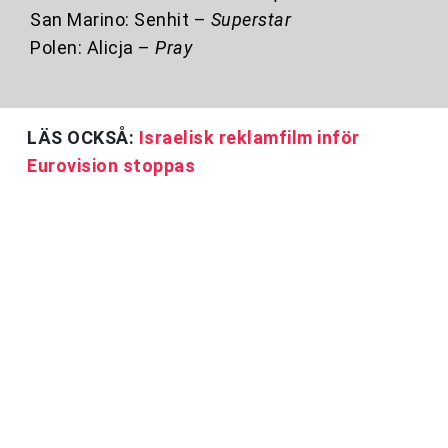
San Marino: Senhit –
Superstar
Polen: Alicja –
Pray
LÄS OCKSÅ:
Israelisk reklamfilm inför
Eurovision stoppas