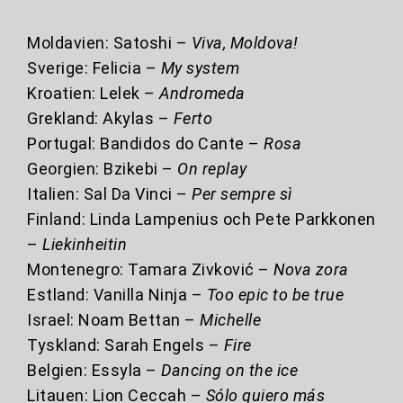
Moldavien: Satoshi –
Viva, Moldova!
Sverige: Felicia –
My system
Kroatien: Lelek –
Andromeda
Grekland: Akylas –
Ferto
Portugal: Bandidos do Cante –
Rosa
Georgien: Bzikebi –
On replay
Italien: Sal Da Vinci –
Per sempre sì
Finland: Linda Lampenius och Pete Parkkonen
–
Liekinheitin
Montenegro: Tamara Zivković –
Nova zora
Estland: Vanilla Ninja –
Too epic to be true
Israel: Noam Bettan –
Michelle
Tyskland: Sarah Engels –
Fire
Belgien: Essyla –
Dancing on the ice
Litauen: Lion Ceccah –
Sólo quiero más