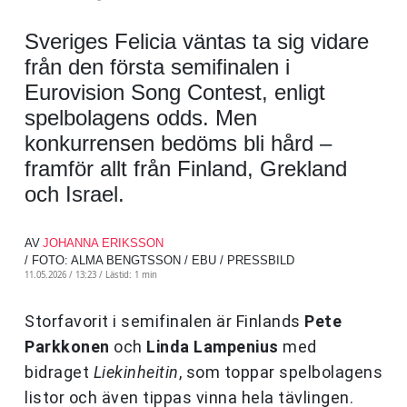
Sveriges Felicia väntas ta sig vidare
från den första semifinalen i
Eurovision Song Contest, enligt
spelbolagens odds. Men
konkurrensen bedöms bli hård –
framför allt från Finland, Grekland
och Israel.
AV
JOHANNA ERIKSSON
/ FOTO: ALMA BENGTSSON / EBU / PRESSBILD
11.05.2026 / 13:23 /
Lästid: 1 min
Storfavorit i semifinalen är Finlands
Pete
Parkkonen
och
Linda Lampenius
med
bidraget
Liekinheitin
, som toppar spelbolagens
listor och även tippas vinna hela tävlingen.