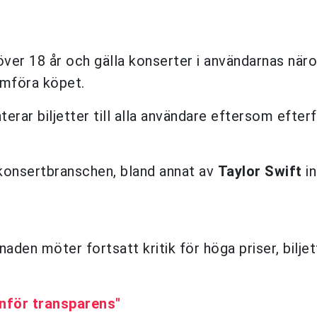
ver 18 år och gälla konserter i användarnas när
omföra köpet.
erar biljetter till alla användare eftersom efter
 konsertbranschen, bland annat av
Taylor Swift
in
en möter fortsatt kritik för höga priser, bilje
Inför transparens"