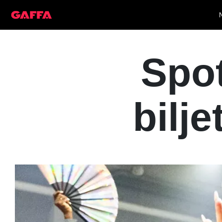
Spot
bilj