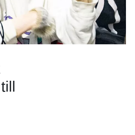
t
ill