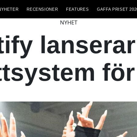
NYHETER
RECENSIONER
FEATURES
GAFFA PRISET 202
NYHET
ify lanserar
ettsystem för