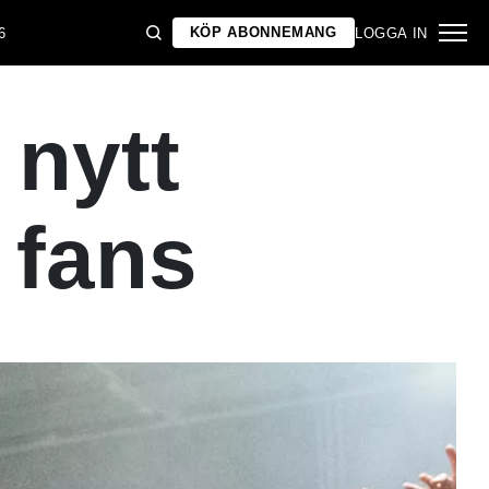
KÖP ABONNEMANG
6
LOGGA IN
 nytt
 fans