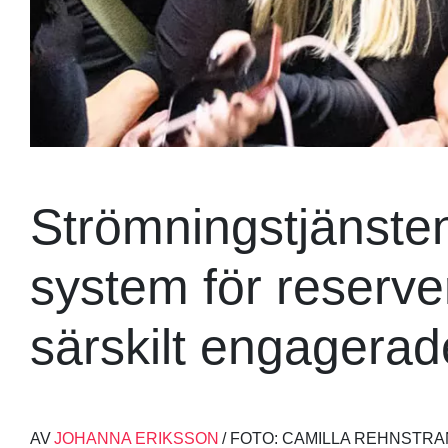
Strömningstjänsten
system för reservera
särskilt engagerad
AV
JOHANNA ERIKSSON
/ FOTO: CAMILLA REHNSTR