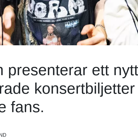
 presenterar ett nyt
de konsertbiljetter t
e fans.
AND