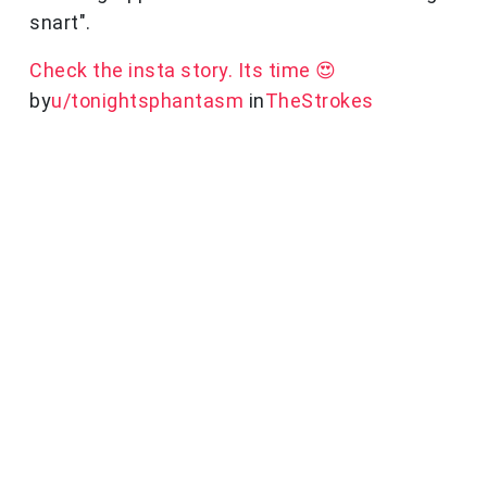
snart".
Check the insta story. Its time 😍
by
u/tonightsphantasm
in
TheStrokes