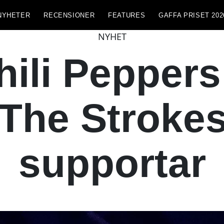
NYHETER
RECENSIONER
FEATURES
GAFFA PRISET 202
NYHET
ili Peppers
 The Strokes
supportar