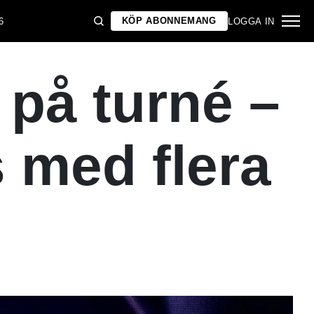
KÖP ABONNEMANG
6
LOGGA IN
 på turné –
 med flera