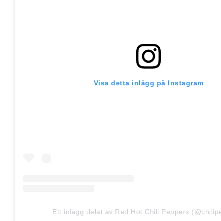
Visa detta inlägg på Instagram
Ett inlägg delat av Red Hot Chili Peppers (@chilip