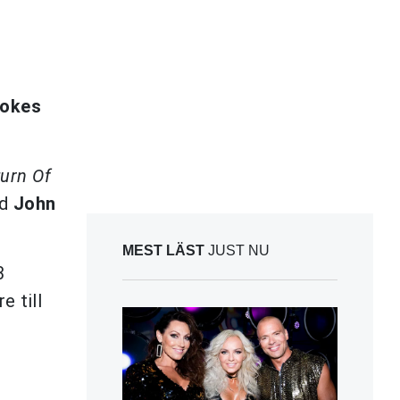
rokes
urn Of
ed
John
MEST LÄST
JUST NU
3
e till