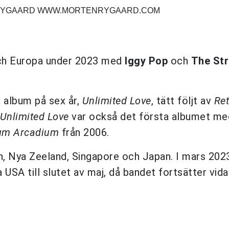
N RYGAARD WWW.MORTENRYGAARD.COM
och Europa under 2023 med
Iggy Pop
och
The St
 album på sex år,
Unlimited Love
, tätt följt av
Ret
Unlimited Love
var också det första albumet m
um Arcadium
från 2006.
en, Nya Zeeland, Singapore och Japan. I mars 202
 USA till slutet av maj, då bandet fortsätter vidar