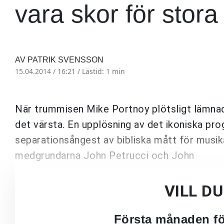
vara skor för stora a
AV PATRIK SVENSSON
15.04.2014 / 16:21 /
Lästid: 1 min
När trummisen Mike Portnoy plötsligt lämna
det värsta. En upplösning av det ikoniska pr
separationsångest av bibliska mått för musi
medgrundarna John Petrucci och John
VILL D
Första månaden för