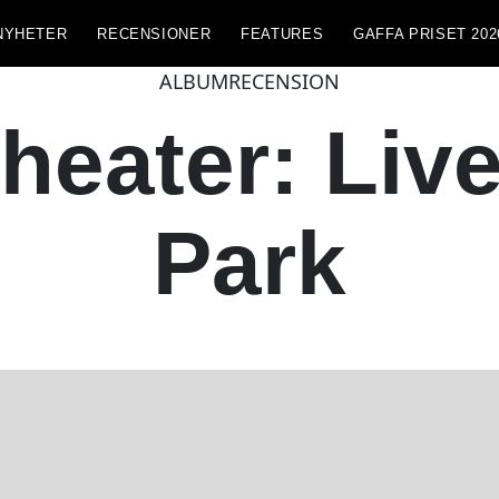
NYHETER
RECENSIONER
FEATURES
GAFFA PRISET 202
ALBUMRECENSION
heater: Live
Park