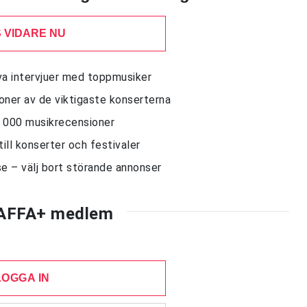
 VIDARE NU
siva intervjuer med toppmusiker
sioner av de viktigaste konserterna
10 000 musikrecensioner
till konserter och festivaler
e – välj bort störande annonser
AFFA+ medlem
LOGGA IN