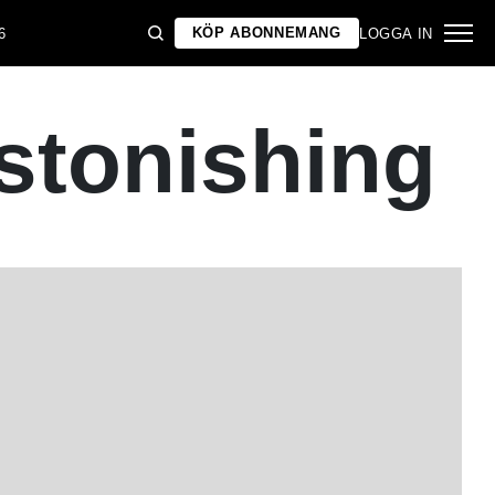
KÖP ABONNEMANG
6
LOGGA IN
stonishing