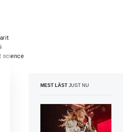
arit
i
t science
MEST LÄST
JUST NU