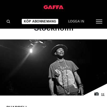
1
/ 11
KONSERTRECENSION
Pharrell: Globen,
KÖP ABONNEMANG
LOGGA IN
Stockholm
11