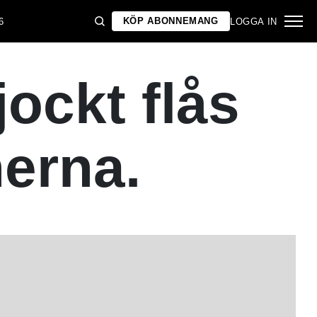
KÖP ABONNEMANG
6
LOGGA IN
jockt flås
erna.