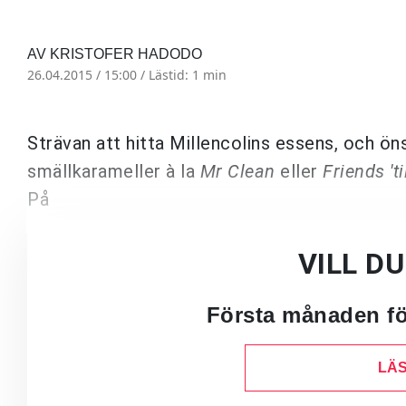
AV KRISTOFER HADODO
26.04.2015 / 15:00 /
Lästid: 1 min
Strävan att hitta Millencolins essens, och ön
smällkarameller à la
Mr Clean
eller
Friends 't
På
VILL D
Första månaden för
LÄS