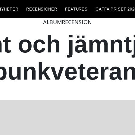
NYHETER
RECENSIONER
FEATURES
GAFFA PRISET 202
ALBUMRECENSION
t och jämnt
 punkveteran