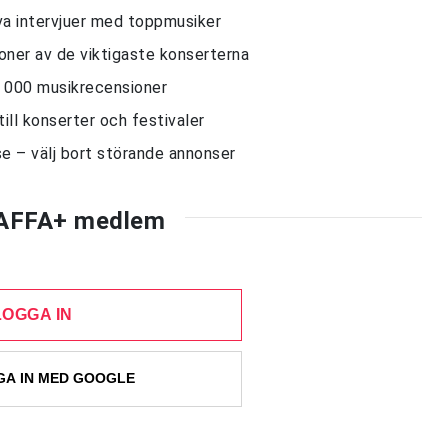
siva intervjuer med toppmusiker
sioner av de viktigaste konserterna
10 000 musikrecensioner
till konserter och festivaler
e – välj bort störande annonser
AFFA+ medlem
LOGGA IN
A IN MED GOOGLE