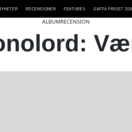
NYHETER
RECENSIONER
FEATURES
GAFFA PRISET 202
ALBUMRECENSION
nolord: Væ