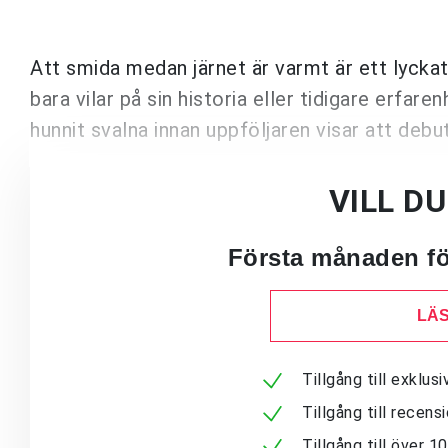
Att smida medan järnet är varmt är ett lyckat
bara vilar på sin historia eller tidigare erfare
hunnit svalna innan uppföljaren visar att debu
VILL D
Första månaden för
LÄS
Tillgång till exklu
Tillgång till recen
Tillgång till över 