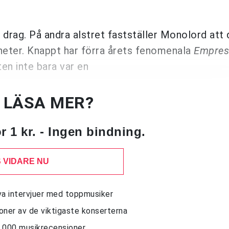
 drag. På andra alstret fastställer Monolord att 
nheter.
Knappt har förra årets fenomenala
Empres
ten inte bara var en
U LÄSA MER?
 1 kr. - Ingen bindning.
 VIDARE NU
siva intervjuer med toppmusiker
sioner av de viktigaste konserterna
10 000 musikrecensioner