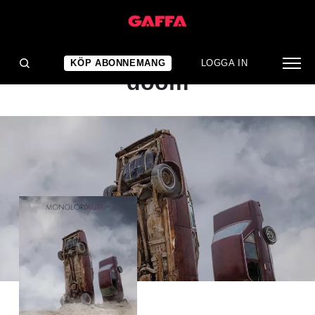
ALBUMRECENSION
Den nya vågen av svensk
KÖP ABONNEMANG
LOGGA IN
doom