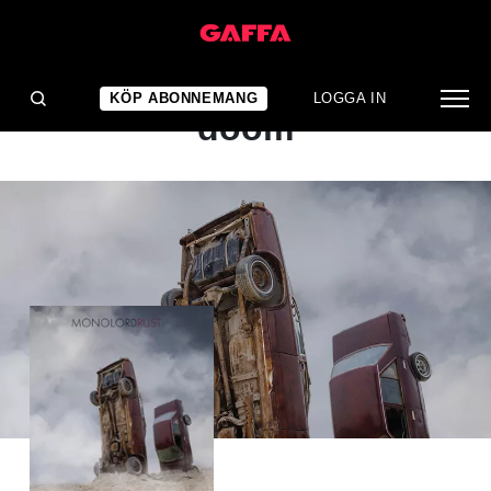
ALBUMRECENSION
Den nya vågen av svensk
KÖP ABONNEMANG
LOGGA IN
doom