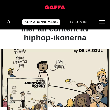
ALBUMRECENSION
Inspirerat försök att vara
KÖP ABONNEMANG
LOGGA IN
mer än content av
hiphop-ikonerna