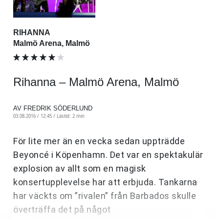
RIHANNA
Malmö Arena, Malmö
Rihanna – Malmö Arena, Malmö
AV FREDRIK SÖDERLUND
03.08.2016 / 12:45 /
Lästid: 2 min
För lite mer än en vecka sedan uppträdde
Beyoncé i Köpenhamn. Det var en spektakulär
explosion av allt som en magisk
konsertupplevelse har att erbjuda. Tankarna
har väckts om ”rivalen” från Barbados skulle
överträffa det på något